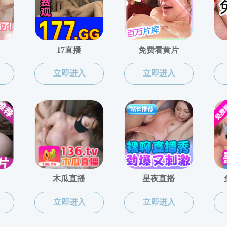
校友活动
共0条
1